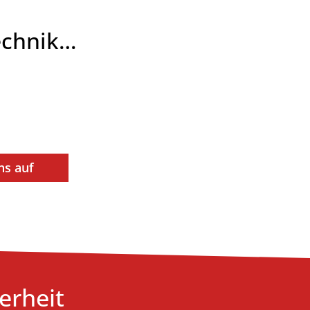
technik…
ns auf
erheit