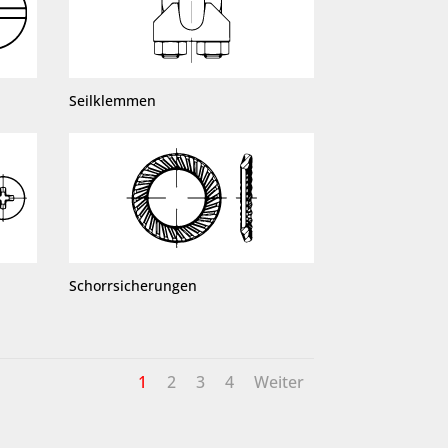
Seilklemmen
Schorrsicherungen
1
2
3
4
Weiter