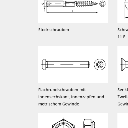
Stockschrauben
Schr
11 E
Flachrundschrauben mit
Senk
Innensechskant, Innenzapfen und
Zwei
metrischem Gewinde
Gewi