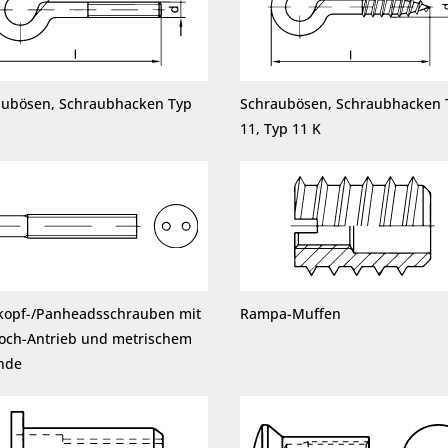
aubösen, Schraubhacken Typ
Schraubösen, Schraubhacken 
11, Typ 11 K
kopf-/Panheadsschrauben mit
Rampa-Muffen
loch-Antrieb und metrischem
nde