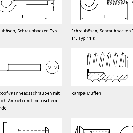
aubösen, Schraubhacken Typ
Schraubösen, Schraubhacken 
11, Typ 11 K
kopf-/Panheadsschrauben mit
Rampa-Muffen
loch-Antrieb und metrischem
nde