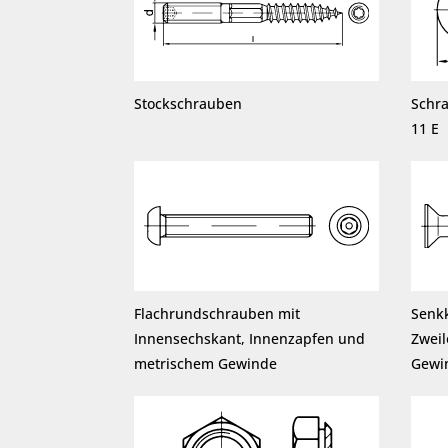
Stockschrauben
Schr
11 E
Flachrundschrauben mit
Senk
Innensechskant, Innenzapfen und
Zwei
metrischem Gewinde
Gewi