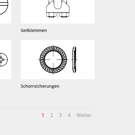
Seilklemmen
Schorrsicherungen
1
2
3
4
Weiter