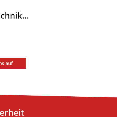
technik…
ns auf
erheit