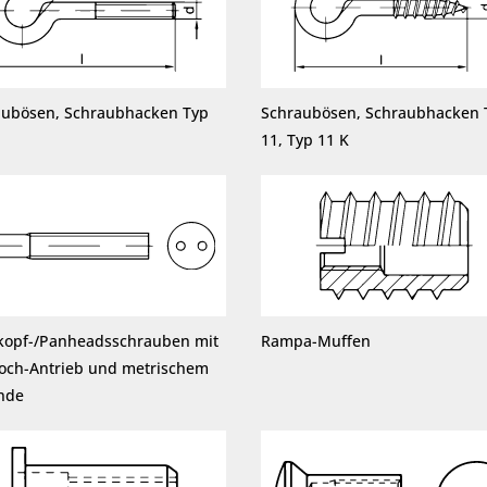
aubösen, Schraubhacken Typ
Schraubösen, Schraubhacken 
11, Typ 11 K
kopf-/Panheadsschrauben mit
Rampa-Muffen
loch-Antrieb und metrischem
nde