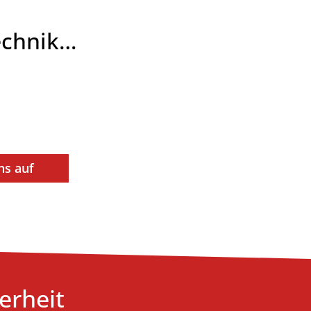
technik…
ns auf
erheit