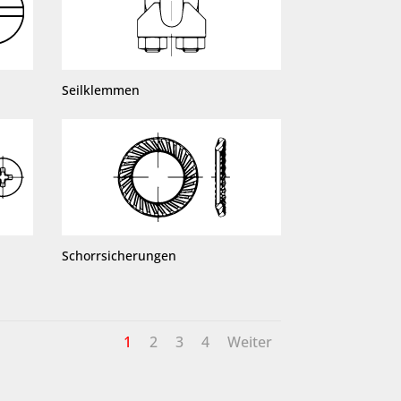
Seilklemmen
Schorrsicherungen
1
2
3
4
Weiter