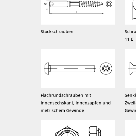
Stockschrauben
Schr
11 E
Flachrundschrauben mit
Senk
Innensechskant, Innenzapfen und
Zwei
metrischem Gewinde
Gewi