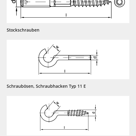
Stockschrauben
Schraubösen, Schraubhacken Typ 11 E