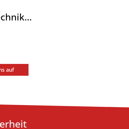
technik…
ns auf
erheit