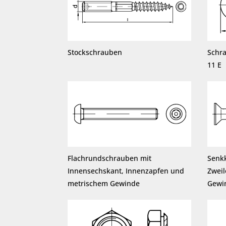
Stockschrauben
Schr
11 E
Flachrundschrauben mit
Senk
Innensechskant, Innenzapfen und
Zwei
metrischem Gewinde
Gewi