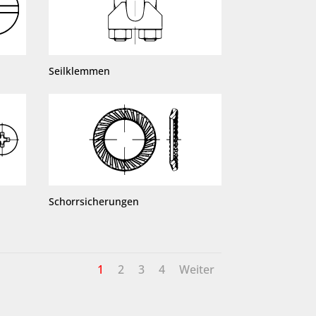
Seilklemmen
Schorrsicherungen
1
2
3
4
Weiter