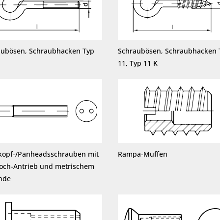
aubösen, Schraubhacken Typ
Schraubösen, Schraubhacken 
11, Typ 11 K
kopf-/Panheadsschrauben mit
Rampa-Muffen
loch-Antrieb und metrischem
nde