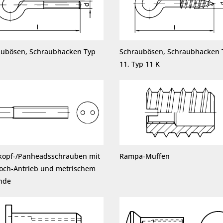
aubösen, Schraubhacken Typ
Schraubösen, Schraubhacken 
11, Typ 11 K
kopf-/Panheadsschrauben mit
Rampa-Muffen
loch-Antrieb und metrischem
nde