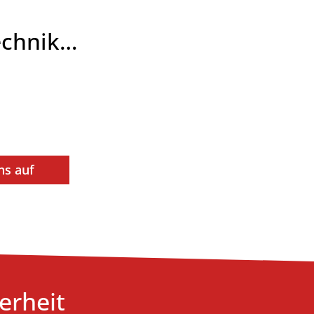
technik…
ns auf
erheit