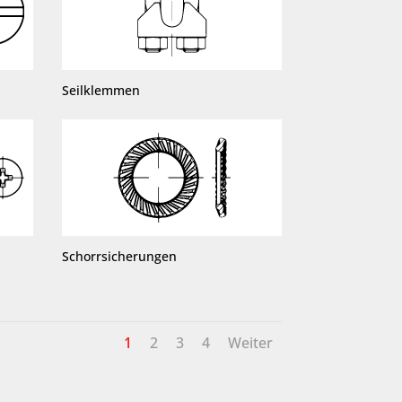
Seilklemmen
Schorrsicherungen
1
2
3
4
Weiter