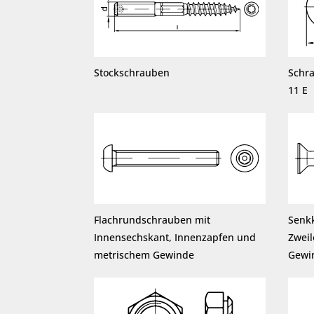
Stockschrauben
Schr
11 E
Flachrundschrauben mit
Senk
Innensechskant, Innenzapfen und
Zwei
metrischem Gewinde
Gewi