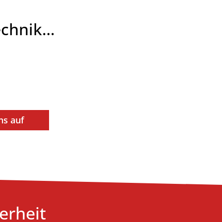
technik…
ns auf
erheit