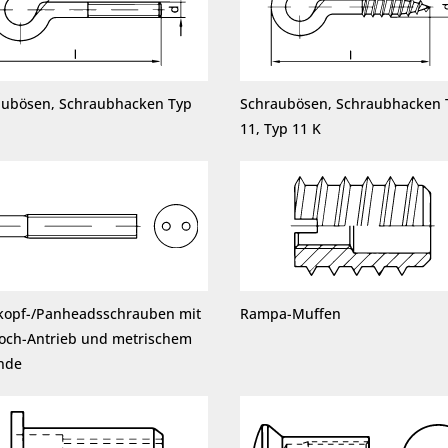
aubösen, Schraubhacken Typ
Schraubösen, Schraubhacken 
11, Typ 11 K
kopf-/Panheadsschrauben mit
Rampa-Muffen
loch-Antrieb und metrischem
nde