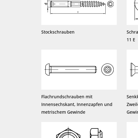
Stockschrauben
Schr
11 E
Flachrundschrauben mit
Senk
Innensechskant, Innenzapfen und
Zwei
metrischem Gewinde
Gewi