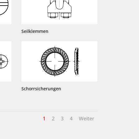
Seilklemmen
Schorrsicherungen
1
2
3
4
Weiter